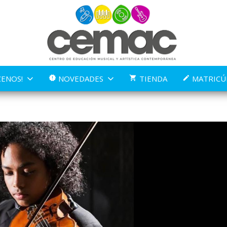
ENOS!
NOVEDADES
TIENDA
MATRICÚ
new_releases
shopping_cart
create