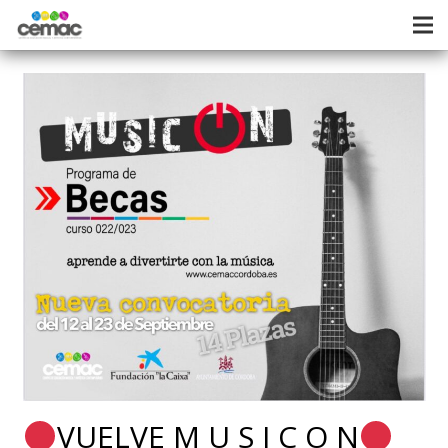
VUELVE M U S I C O N